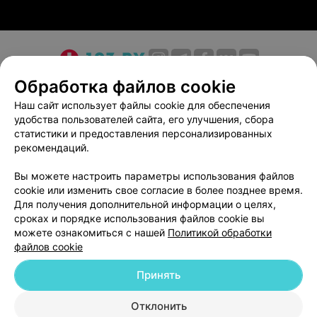
О проекте
Новости проекта
Размещение рекламы
Обработка файлов cookie
Медицинский маркетинг
Публичный договор
Наш сайт использует файлы cookie для обеспечения
удобства пользователей сайта, его улучшения, сбора
Пользовательское соглашение
Способы оплаты
статистики и предоставления персонализированных
Вакансии
Партнеры
рекомендаций.
Написать руководителю 103.by
Вы можете настроить параметры использования файлов
Написать в поддержку
cookie или изменить свое согласие в более позднее время.
Персональные настройки cookie
Для получения дополнительной информации о целях,
сроках и порядке использования файлов cookie вы
Обработка персональных данных
можете ознакомиться с нашей
Политикой обработки
файлов cookie
Принять
Отклонить
ВЫ ВЛАДЕЛЕЦ?
© 2026 ООО «Артокс Лаб», УНП 191700409
| 220012, Республика Беларусь,